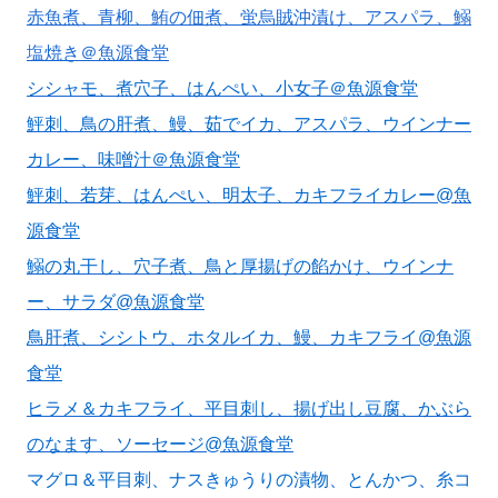
赤魚煮、青柳、鮪の佃煮、蛍烏賊沖漬け、アスパラ、鰯
塩焼き＠魚源食堂
シシャモ、煮穴子、はんぺい、小女子＠魚源食堂
鮃刺、鳥の肝煮、鰻、茹でイカ、アスパラ、ウインナー
カレー、味噌汁＠魚源食堂
鮃刺、若芽、はんぺい、明太子、カキフライカレー@魚
源食堂
鰯の丸干し、穴子煮、鳥と厚揚げの餡かけ、ウインナ
ー、サラダ@魚源食堂
鳥肝煮、シシトウ、ホタルイカ、鰻、カキフライ@魚源
食堂
ヒラメ＆カキフライ、平目刺し、揚げ出し豆腐、かぶら
のなます、ソーセージ@魚源食堂
マグロ＆平目刺、ナスきゅうりの漬物、とんかつ、糸コ