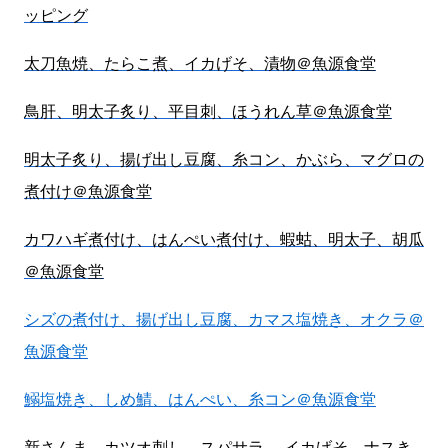
ッピング
太刀魚焼、たらこ煮、イカげそ、漬物＠魚源食堂
鳥肝、明太子炙り、平目刺、ほうれん草＠魚源食堂
明太子炙り、揚げ出し豆腐、糸コン、かぶら、マグロの
煮付け＠魚源食堂
カワハギ煮付け、はんぺい煮付け、蝦蛄、明太子、胡瓜
＠魚源食堂
シズの煮付け、揚げ出し豆腐、カマス塩焼き、オクラ＠
魚源食堂
鰯塩焼き、しめ鯖、はんぺい、糸コン＠魚源食堂
新さんま、カツオ刺し、スパサラ 、イカげそ、ナスき