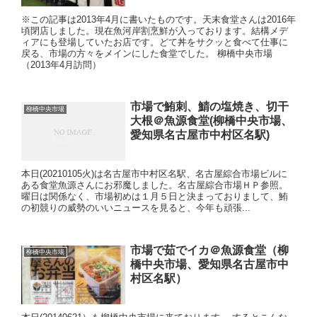
※この記事は2013年4月に書いたものです。天末食堂さんは2016年
頃閉店しました。現在魚河岸割烹鮮が入っております。結構メデ
ィアにも登場していたお店です。どて丼をサクッと食べて仕事に
戻る、市場の方々をメインにした食堂でした。 柳橋中央市場
（2013年4月訪問）
市場で鮪刺、鯖の塩焼き、切干
柳橋中央市場
大根＠魚源食堂(柳橋中央市場、
愛知県名古屋市中村区名駅)
本日(20210105火)は名古屋市中村区名駅、名古屋綜合市場ビルに
ある食堂魚源さんにお邪魔しました。名古屋綜合市場ＨＰ参照。
曜日は関係なく、市場初めは１月５日と決まっておりまして、鮪
の初競りの威勢のいいニュースを見ると、今年も頑張...
市場で茹でイカ＠魚源食堂（柳
柳橋中央市場
橋中央市場、愛知県名古屋市中
村区名駅）