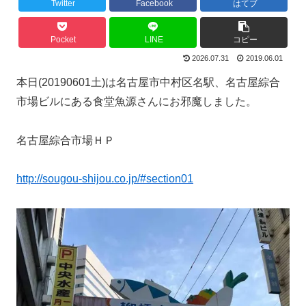
Twitter
Facebook
はてブ
Pocket
LINE
コピー
2026.07.31
2019.06.01
本日(20190601土)は名古屋市中村区名駅、名古屋綜合
市場ビルにある食堂魚源さんにお邪魔しました。
名古屋綜合市場ＨＰ
http://sougou-shijou.co.jp/#section01