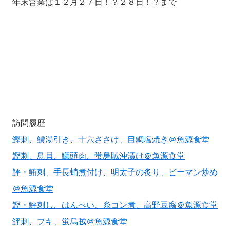
年末営業は１２月２７日！？２８日！？まで
訪問履歴
鰹刺、鱧湯引き、十六ささげ、目鯛塩焼き＠魚源食堂
鰹刺、鳥貝、鰤頭肉、蛍烏賊沖漬け＠魚源食堂
鮃・鮪刺、手長蛸煮付け、明太子の炙り、ビーマン炒め
＠魚源食堂
鰹・鮃刺し、はんぺい、糸コン煮、高野豆腐＠魚源食堂
鮃刺、フキ、蛍烏賊＠魚源食堂