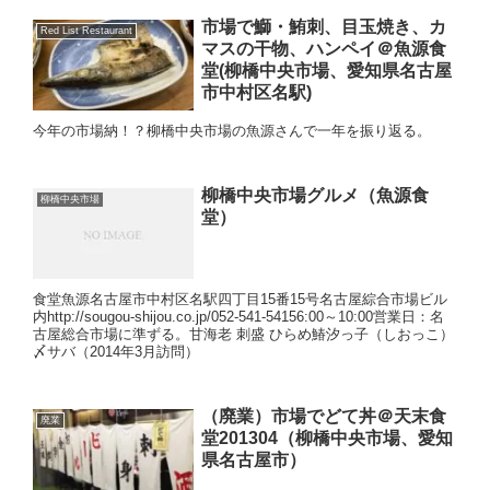
市場で鰤・鮪刺、目玉焼き、カ
Red List Restaurant
マスの干物、ハンペイ＠魚源食
堂(柳橋中央市場、愛知県名古屋
市中村区名駅)
今年の市場納！？柳橋中央市場の魚源さんで一年を振り返る。
柳橋中央市場グルメ（魚源食
柳橋中央市場
堂）
食堂魚源名古屋市中村区名駅四丁目15番15号名古屋綜合市場ビル
内http://sougou-shijou.co.jp/052-541-54156:00～10:00営業日：名
古屋総合市場に準ずる。甘海老 刺盛 ひらめ鰆汐っ子（しおっこ）
〆サバ（2014年3月訪問）
（廃業）市場でどて丼＠天末食
廃業
堂201304（柳橋中央市場、愛知
県名古屋市）