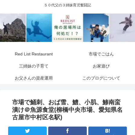
５０代父の３姉妹育児奮闘記
Red List Restaurant
市場でごはん
三姉妹の子育て
お家遊び
お父さんの資産運用
このブログについて
市場で鯒刺、おば雪、鱧、小肌、鯵南蛮
漬け＠魚源食堂(柳橋中央市場、愛知県名
古屋市中村区名駅)