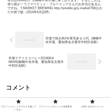
本日(20140621）も柳橋中央市場に来ております。 するとこんな
張り紙が！ワイマーケット・ブルーイングさんのお弁当があるん
ですね。Y.MARKET BREWING http://ameblo.jp/y-market758/おか
だや前で販（2014年6月訪問）
市場で焼き肉3＠尾毛多セコ代（柳橋中
央市場、愛知県名古屋市中村区名駅）
市場でアイスコーヒー201906＠
IMARI(柳橋中央市場、愛知県名古屋市
中村区名駅)
コメント
コメントを書き込む
プロフィール（このブログを書いて
プライバシーポリシー＆免責事項
お問い合わせフォーム
いる人）