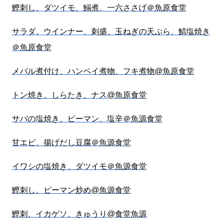
鰹刺し、ダツイモ、鰯煮、一六ささげ＠魚原食堂
サラダ、ウインナー、刺盛、玉ねぎの天ぷら、鯖塩焼き
＠魚原食堂
メバル煮付け、ハンペイ煮物、フキ煮物@魚原食堂
トン焼き、しらたき、ナス@魚原食堂
サバの塩焼き、ピーマン、塩辛＠魚源食堂
甘エビ、揚げだし豆腐＠魚源食堂
イワシの塩焼き、ダツイモ＠魚源食堂
鰹刺し、ピーマン炒め@魚源食堂
鰹刺、イカゲソ、きゅうり@食堂魚源