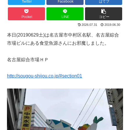
Twitter
Facebook
はてブ
Pocket
LINE
コピー
2026.07.31
2019.06.30
本日(20190629土)は名古屋市中村区名駅、名古屋綜合
市場ビルにある食堂魚源さんにお邪魔しました。
名古屋綜合市場ＨＰ
http://sougou-shijou.co.jp/#section01