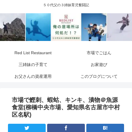
５０代父の３姉妹育児奮闘記
Red List Restaurant
市場でごはん
三姉妹の子育て
お家遊び
お父さんの資産運用
このブログについて
市場で鰹刺、蝦蛄、キンキ、漬物＠魚源
食堂(柳橋中央市場、愛知県名古屋市中村
区名駅)