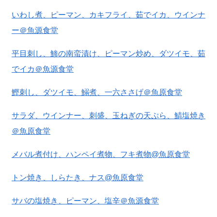
いわし煮、ピーマン、カキフライ、茹でイカ、ウインナ
ー＠魚源食堂
平目刺し、鯵の南蛮漬け、ピーマン炒め、ダツイモ、茹
でイカ＠魚源食堂
鰹刺し、ダツイモ、鰯煮、一六ささげ＠魚原食堂
サラダ、ウインナー、刺盛、玉ねぎの天ぷら、鯖塩焼き
＠魚原食堂
メバル煮付け、ハンペイ煮物、フキ煮物@魚原食堂
トン焼き、しらたき、ナス@魚原食堂
サバの塩焼き、ピーマン、塩辛＠魚源食堂