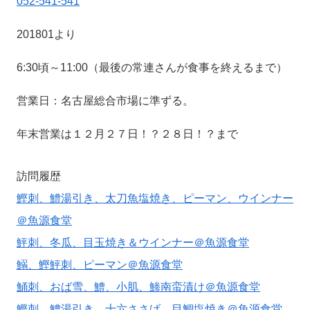
052-541-541
201801より
6:30頃～11:00（最後の常連さんが食事を終えるまで）
営業日：名古屋総合市場に準ずる。
年末営業は１２月２７日！？２８日！？まで
訪問履歴
鰹刺、鱧湯引き、太刀魚塩焼き、ピーマン、ウインナー
＠魚源食堂
鮃刺、冬瓜、目玉焼き＆ウインナー＠魚源食堂
鰯、鰹鮃刺、ピーマン＠魚源食堂
鯒刺、おば雪、鱧、小肌、鯵南蛮漬け＠魚源食堂
鰹刺、鱧湯引き、十六ささげ、目鯛塩焼き＠魚源食堂