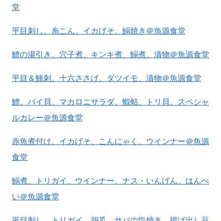
堂
平目刺し、糸こん、イカげそ、鰯焼き＠魚源食堂
鱧の湯引き、穴子煮、キンキ煮、鰯煮、漬物＠魚源食堂
平目＆鯵刺、十六ささげ、ダツイモ、漬物＠魚源食堂
鱧、バイ貝、マカロニサラダ、蝦蛄、トリ貝、スペシャ
ルカレー＠魚源食堂
赤魚煮付け、イカげそ、こんにゃく、ウインナー＠魚源
食堂
鰯煮、トリガイ、ウインナー、ナス・いんげん、はんぺ
い＠魚源食堂
平目刺し、トリガイ、胡瓜、サバの塩焼き、揚げ出し豆