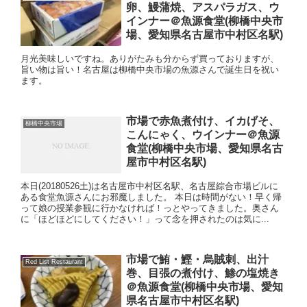
卵、鰻蒲焼、アスパラガス、ウ
インナー＠魚源食堂(柳橋中央市
場、愛知県名古屋市中村区名駅)
月光美味しいですね。ありがたみも分からず買っておりますが、
旨い物は旨い！名古屋は柳橋中央市場の魚源さんで誕生日を祝い
ます。
市場で赤魚煮付け、イカげそ、
柳橋中央市場
こんにゃく、ウインナー＠魚源
食堂(柳橋中央市場、愛知県名古
屋市中村区名駅)
本日(20180526土)は名古屋市中村区名駅、名古屋綜合市場ビルに
ある食堂魚源さんにお邪魔しました。 本日は時間がない！早く帰
って娘の授業参観に行かなければ！っとやってきました。奥さん
に「ほどほどにしてください！」って念を押されたのは気に...
市場で鮪・鰹・烏賊刺、出汁
Red List Restaurant
巻、目張の煮付け、鯵の塩焼き
＠魚源食堂(柳橋中央市場、愛知
県名古屋市中村区名駅)