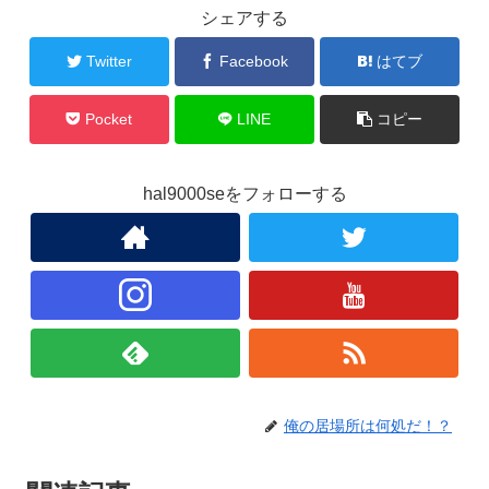
シェアする
Twitter
Facebook
はてブ
Pocket
LINE
コピー
hal9000seをフォローする
俺の居場所は何処だ！？