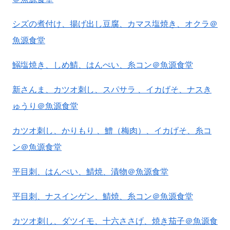
シズの煮付け、揚げ出し豆腐、カマス塩焼き、オクラ＠
魚源食堂
鰯塩焼き、しめ鯖、はんぺい、糸コン＠魚源食堂
新さんま、カツオ刺し、スパサラ 、イカげそ、ナスき
ゅうり＠魚源食堂
カツオ刺し、かりもり 、鱧（梅肉）、イカげそ、糸コ
ン＠魚源食堂
平目刺、はんぺい、鯖焼、漬物＠魚源食堂
平目刺、ナスインゲン、鯖焼、糸コン＠魚源食堂
カツオ刺し、ダツイモ、十六ささげ、焼き茄子＠魚源食