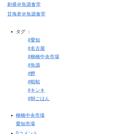
刺盛＠魚源食堂
甘海老＠魚源食堂
タグ ：
#愛知
#名古屋
#柳橋中央市場
#魚源
#鰹
#蝦蛄
#キンキ
#朝ごはん
柳橋中央市場
愛知市場
0コメント