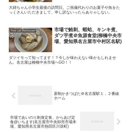
大姉ちゃん小学生最後の訪問日。ご祝儀代わりのお菓子や魚をた
っくさんいただきまして、申し訳ないったらありゃしない。
市場で鮪刺、蝦蛄、キンキ煮、
Red List Restaurant
ダツ芋煮＠魚源食堂(柳橋中央市
場、愛知県名古屋市中村区名駅)
ダツイモって知ってます！？今しか味わえない味かもしれませ
ん。名古屋は柳橋中央市場へGO！！
新制かきつばた＠名古屋駅１，２番線
ホーム
市場であいのり刺身定食、からあげ定
食@いちます(名古屋市中央卸売市場本
場、愛知県名古屋市熱田区川並町)