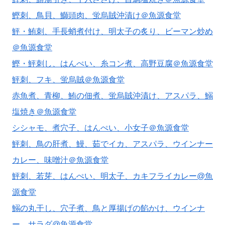
鰹刺、鳥貝、鰤頭肉、蛍烏賊沖漬け＠魚源食堂
鮃・鮪刺、手長蛸煮付け、明太子の炙り、ビーマン炒め
＠魚源食堂
鰹・鮃刺し、はんぺい、糸コン煮、高野豆腐＠魚源食堂
鮃刺、フキ、蛍烏賊＠魚源食堂
赤魚煮、青柳、鮪の佃煮、蛍烏賊沖漬け、アスパラ、鰯
塩焼き＠魚源食堂
シシャモ、煮穴子、はんぺい、小女子＠魚源食堂
鮃刺、鳥の肝煮、鰻、茹でイカ、アスパラ、ウインナー
カレー、味噌汁＠魚源食堂
鮃刺、若芽、はんぺい、明太子、カキフライカレー@魚
源食堂
鰯の丸干し、穴子煮、鳥と厚揚げの餡かけ、ウインナ
ー、サラダ@魚源食堂