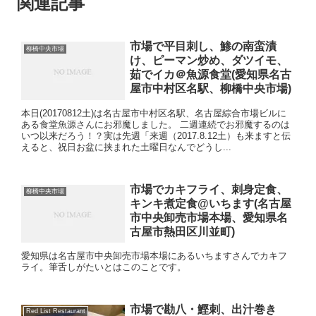
関連記事
市場で平目刺し、鯵の南蛮漬
柳橋中央市場
け、ピーマン炒め、ダツイモ、
茹でイカ＠魚源食堂(愛知県名古
屋市中村区名駅、柳橋中央市場)
本日(20170812土)は名古屋市中村区名駅、名古屋綜合市場ビルに
ある食堂魚源さんにお邪魔しました。 二週連続でお邪魔するのは
いつ以来だろう！？実は先週「来週（2017.8.12土）も来ますと伝
えると、祝日お盆に挟まれた土曜日なんでどうし...
市場でカキフライ、刺身定食、
柳橋中央市場
キンキ煮定食@いちます(名古屋
市中央卸売市場本場、愛知県名
古屋市熱田区川並町)
愛知県は名古屋市中央卸売市場本場にあるいちますさんでカキフ
ライ。筆舌しがたいとはこのことです。
市場で勘八・鰹刺、出汁巻き
Red List Restaurant