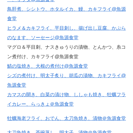
鳥肝煮、シシトウ、ホタルイカ、鰻、カキフライ@魚源
食堂
ヒラメ＆カキフライ、平目刺し、揚げ出し豆腐、かぶら
のなます、ソーセージ@魚源食堂
マグロ＆平目刺、ナスきゅうりの漬物、とんかつ、糸コ
ン煮付け、カキフライ@魚源食堂
鯖の塩焼き、大根の煮付け@魚源食堂
シズの煮付け、明太子炙り、胡瓜の漬物、カキフライ@
魚源食堂
カマスの開き、白菜の漬け物、ししゃも焼き、牡蠣フラ
イカレー、らっきょ＠魚源食堂
牡蠣海老フライ、おでん、太刀魚焼き、漬物＠魚源食堂
太刀魚焼き、茶碗蒸し、明太子、漬物＠魚源食堂