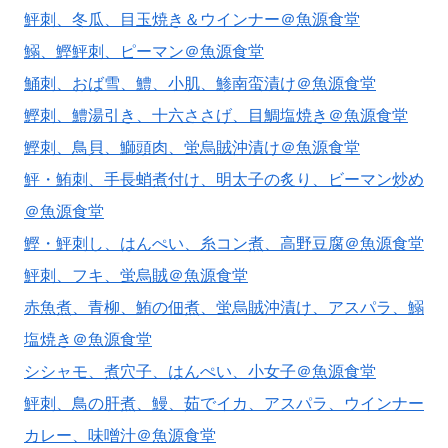
鮃刺、冬瓜、目玉焼き＆ウインナー＠魚源食堂
鰯、鰹鮃刺、ピーマン＠魚源食堂
鯒刺、おば雪、鱧、小肌、鯵南蛮漬け＠魚源食堂
鰹刺、鱧湯引き、十六ささげ、目鯛塩焼き＠魚源食堂
鰹刺、鳥貝、鰤頭肉、蛍烏賊沖漬け＠魚源食堂
鮃・鮪刺、手長蛸煮付け、明太子の炙り、ビーマン炒め
＠魚源食堂
鰹・鮃刺し、はんぺい、糸コン煮、高野豆腐＠魚源食堂
鮃刺、フキ、蛍烏賊＠魚源食堂
赤魚煮、青柳、鮪の佃煮、蛍烏賊沖漬け、アスパラ、鰯
塩焼き＠魚源食堂
シシャモ、煮穴子、はんぺい、小女子＠魚源食堂
鮃刺、鳥の肝煮、鰻、茹でイカ、アスパラ、ウインナー
カレー、味噌汁＠魚源食堂