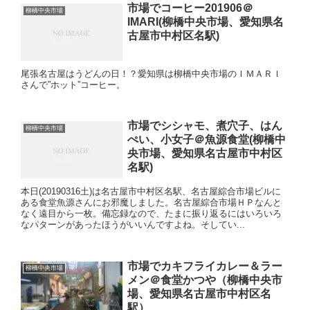
市場でコーヒー201906＠
柳橋中央市場
IMARI(柳橋中央市場、愛知県名
古屋市中村区名駅)
尾張名古屋はうどんの日！？愛知県は柳橋中央市場のＩＭＡＲＩ
さんで”ホット”コーヒー。
市場でシシャモ、煮穴子、はん
柳橋中央市場
ぺい、小女子＠魚源食堂(柳橋中
央市場、愛知県名古屋市中村区
名駅)
本日(20190316土)は名古屋市中村区名駅、名古屋綜合市場ビルに
ある食堂魚源さんにお邪魔しました。名古屋綜合市場ＨＰなんと
なく遠目から一枚。備忘録なので、たまに振り返るにはいろいろ
なパターンがあったほうがいいんですよね。そしてい...
市場でカキフライカレー＆ラー
柳橋中央市場
メン＠食堂かつや（柳橋中央市
場、愛知県名古屋市中村区名
駅）