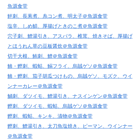
魚源食堂
鮃刺、長葱煮、糸コン煮、明太子＠魚源食堂
塩辛、しめ鯖、厚揚げときのこ煮＠魚源食堂
穴子刺、鱧湯引き、アスパラ、椎茸、焼きそば、厚揚げ
とほうれん草の豆板醤炊＠魚源食堂
切干大根、鮪刺、鱧＠魚源食堂
鯵・鰹刺、蝦蛄、鰯フライ、烏賊ゲソ＠魚源食堂
鯵・鰹刺、茄子胡瓜つけもの、烏賊ゲソ、モズク、ウイ
ンナーカレー＠魚源食堂
鯒刺、ダツイモ、鱧湯引き、ナスインゲン＠魚源食堂
鰹刺、ダツイモ、蝦蛄、烏賊ゲソ＠魚源食堂
鰹刺、蝦蛄、キンキ、漬物＠魚源食堂
鰹刺、鱧湯引き、太刀魚塩焼き、ピーマン、ウインナー
＠魚源食堂