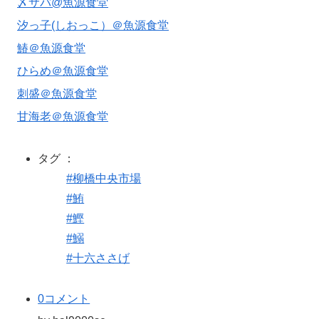
〆サバ@魚源食堂
汐っ子(しおっこ）＠魚源食堂
鰆＠魚源食堂
ひらめ＠魚源食堂
刺盛＠魚源食堂
甘海老＠魚源食堂
タグ ：
#柳橋中央市場
#鮪
#鰹
#鰯
#十六ささげ
0コメント