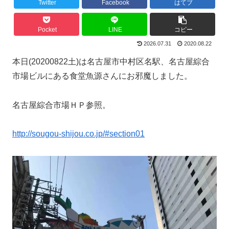
Twitter
Facebook
はてブ
Pocket
LINE
コピー
2026.07.31
2020.08.22
本日(20200822土)は名古屋市中村区名駅、名古屋綜合
市場ビルにある食堂魚源さんにお邪魔しました。
名古屋綜合市場ＨＰ参照。
http://sougou-shijou.co.jp/#section01