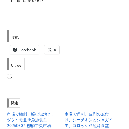
by
hal9000se
共有:
Facebook
X
いいね:
読
み
込
み
関連
中…
市場で鮪刺、鰯の塩焼き、
市場で鰹刺、皮剥の煮付
ダツイモ煮＠魚源食堂
け、シーチキンとジャガイ
20250607(柳橋中央市場、
モ、コロッケ＠魚源食堂