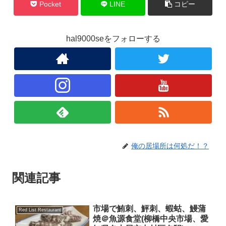
Pocket
LINE
コピー
hal9000seをフォローする
俺の居場所は何処だ！？
関連記事
市場で鮪刺、鮃刺、蝦蛄、鰻蒲
Red List Restaurant
焼＠魚源食堂(柳橋中央市場、愛