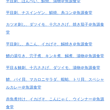
平目刺、はんぺい、鯖焼、漬物＠魚源食堂
平目刺、ナスインゲン、鯖焼、糸コン＠魚源食堂
カツオ刺し、ダツイモ、十六ささげ、焼き茄子＠魚源食
堂
平目刺し、糸こん、イカげそ、鰯焼き＠魚源食堂
鱧の湯引き、穴子煮、キンキ煮、鰯煮、漬物＠魚源食堂
平目＆鯵刺、十六ささげ、ダツイモ、漬物＠魚源食堂
鱧、バイ貝、マカロニサラダ、蝦蛄、トリ貝、スペシャ
ルカレー＠魚源食堂
赤魚煮付け、イカげそ、こんにゃく、ウインナー＠魚源
食堂