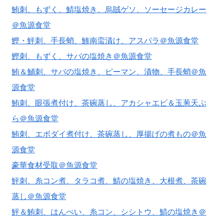
鮪刺、もずく、鯖塩焼き、烏賊ゲソ、ソーセージカレー
＠魚源食堂
鰹・鮃刺、手長蛸、鯵南蛮漬け、アスパラ＠魚源食堂
鰹刺、もずく、サバの塩焼き＠魚源食堂
鮪＆鯒刺、サバの塩焼き、ピーマン、漬物、手長蛸＠魚
源食堂
鮪刺、眼張煮付け、茶碗蒸し、アカシャエビ＆玉葱天ぷ
ら＠魚源食堂
鮪刺、エボダイ煮付け、茶碗蒸し、厚揚げの煮もの＠魚
源食堂
豪華食材受取＠魚源食堂
鮃刺、糸コン煮、タラコ煮、鯖の塩焼き、大根煮、茶碗
蒸し＠魚源食堂
鮃＆鮪刺、はんぺい、糸コン、シシトウ、鯖の塩焼き＠