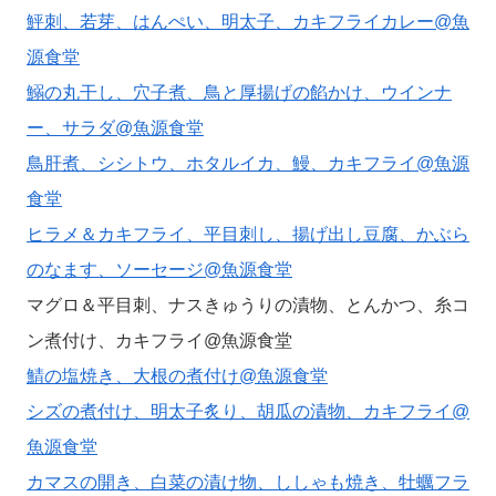
鮃刺、若芽、はんぺい、明太子、カキフライカレー@魚
源食堂
鰯の丸干し、穴子煮、鳥と厚揚げの餡かけ、ウインナ
ー、サラダ@魚源食堂
鳥肝煮、シシトウ、ホタルイカ、鰻、カキフライ@魚源
食堂
ヒラメ＆カキフライ、平目刺し、揚げ出し豆腐、かぶら
のなます、ソーセージ@魚源食堂
マグロ＆平目刺、ナスきゅうりの漬物、とんかつ、糸コ
ン煮付け、カキフライ@魚源食堂
鯖の塩焼き、大根の煮付け@魚源食堂
シズの煮付け、明太子炙り、胡瓜の漬物、カキフライ@
魚源食堂
カマスの開き、白菜の漬け物、ししゃも焼き、牡蠣フラ