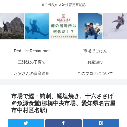
５０代父の３姉妹育児奮闘記
Red List Restaurant
市場でごはん
三姉妹の子育て
お家遊び
お父さんの資産運用
このブログについて
市場で鰹・鮪刺、鰯塩焼き、十六ささげ
＠魚源食堂(柳橋中央市場、愛知県名古屋
市中村区名駅)