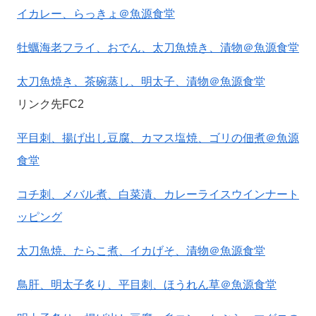
イカレー、らっきょ＠魚源食堂
牡蠣海老フライ、おでん、太刀魚焼き、漬物＠魚源食堂
太刀魚焼き、茶碗蒸し、明太子、漬物＠魚源食堂
リンク先FC2
平目刺、揚げ出し豆腐、カマス塩焼、ゴリの佃煮＠魚源
食堂
コチ刺、メバル煮、白菜漬、カレーライスウインナート
ッピング
太刀魚焼、たらこ煮、イカげそ、漬物＠魚源食堂
鳥肝、明太子炙り、平目刺、ほうれん草＠魚源食堂