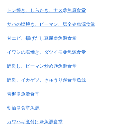
トン焼き、しらたき、ナス@魚原食堂
サバの塩焼き、ピーマン、塩辛＠魚源食堂
甘エビ、揚げだし豆腐＠魚源食堂
イワシの塩焼き、ダツイモ＠魚源食堂
鰹刺し、ピーマン炒め@魚源食堂
鰹刺、イカゲソ、きゅうり@食堂魚源
青柳＠魚源食堂
朝酒＠食堂魚源
カワハギ煮付け＠魚源食堂