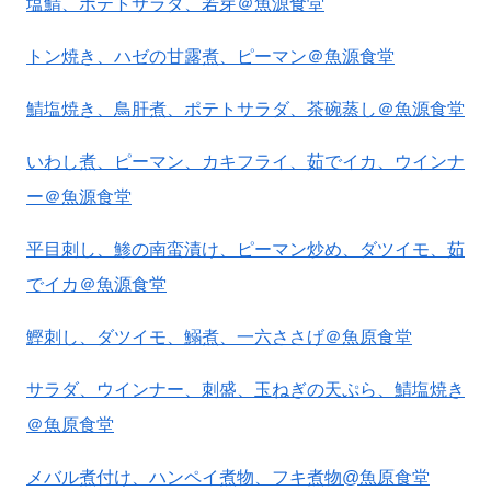
塩鯖、ポテトサラダ、若芽＠魚源食堂
トン焼き、ハゼの甘露煮、ピーマン＠魚源食堂
鯖塩焼き、鳥肝煮、ポテトサラダ、茶碗蒸し＠魚源食堂
いわし煮、ピーマン、カキフライ、茹でイカ、ウインナ
ー＠魚源食堂
平目刺し、鯵の南蛮漬け、ピーマン炒め、ダツイモ、茹
でイカ＠魚源食堂
鰹刺し、ダツイモ、鰯煮、一六ささげ＠魚原食堂
サラダ、ウインナー、刺盛、玉ねぎの天ぷら、鯖塩焼き
＠魚原食堂
メバル煮付け、ハンペイ煮物、フキ煮物@魚原食堂